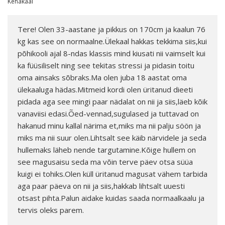
Kehakaal
Tere! Olen 33-aastane ja pikkus on 170cm ja kaalun 76
kg kas see on normaalne.Ülekaal hakkas tekkima siis,kui
põhikooli ajal 8-ndas klassis mind kiusati nii vaimselt kui
ka füüsiliselt ning see tekitas stressi ja pidasin toitu
oma ainsaks sõbraks.Ma olen juba 18 aastat oma
ülekaaluga hädas.Mitmeid kordi olen üritanud dieeti
pidada aga see mingi paar nädalat on nii ja siis,läeb kõik
vanaviisi edasi.Õed-vennad,sugulased ja tuttavad on
hakanud minu kallal närima et,miks ma nii palju söön ja
miks ma nii suur olen.Lihtsalt see käib närvidele ja seda
hullemaks läheb nende targutamine.Kõige hullem on
see magusaisu seda ma võin terve päev otsa süüa
kuigi ei tohiks.Olen küll üritanud magusat vähem tarbida
aga paar päeva on nii ja siis,hakkab lihtsalt uuesti
otsast pihta.Palun aidake kuidas saada normaalkaalu ja
tervis oleks parem.