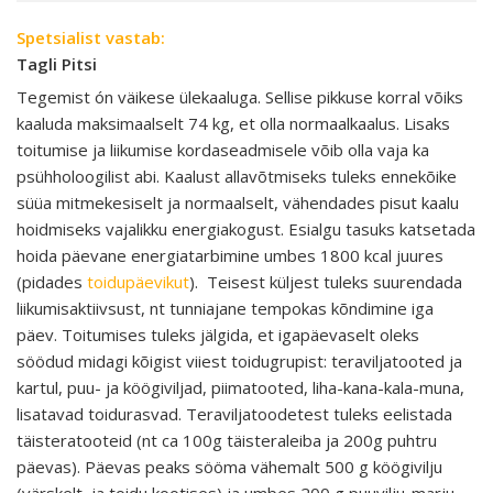
Spetsialist vastab:
Tagli Pitsi
Tegemist ón väikese ülekaaluga. Sellise pikkuse korral võiks
kaaluda maksimaalselt 74 kg, et olla normaalkaalus. Lisaks
toitumise ja liikumise kordaseadmisele võib olla vaja ka
psühholoogilist abi. Kaalust allavõtmiseks tuleks ennekõike
süüa mitmekesiselt ja normaalselt, vähendades pisut kaalu
hoidmiseks vajalikku energiakogust. Esialgu tasuks katsetada
hoida päevane energiatarbimine umbes 1800 kcal juures
(pidades
toidupäevikut
). Teisest küljest tuleks suurendada
liikumisaktiivsust, nt tunniajane tempokas kõndimine iga
päev. Toitumises tuleks jälgida, et igapäevaselt oleks
söödud midagi kõigist viiest toidugrupist: teraviljatooted ja
kartul, puu- ja köögiviljad, piimatooted, liha-kana-kala-muna,
lisatavad toidurasvad. Teraviljatoodetest tuleks eelistada
täisteratooteid (nt ca 100g täisteraleiba ja 200g puhtru
päevas). Päevas peaks sööma vähemalt 500 g köögivilju