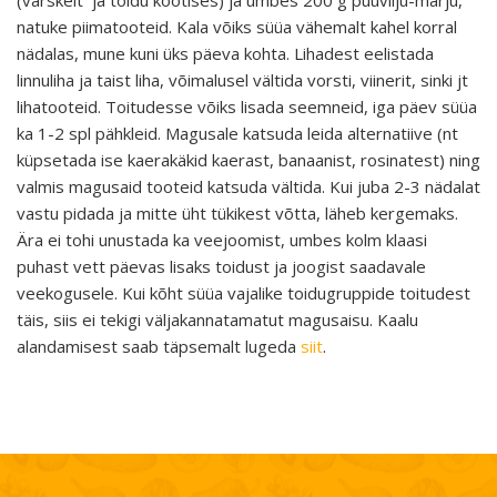
(värskelt ja toidu kootises) ja umbes 200 g puuvilju-marju,
natuke piimatooteid. Kala võiks süüa vähemalt kahel korral
nädalas, mune kuni üks päeva kohta. Lihadest eelistada
linnuliha ja taist liha, võimalusel vältida vorsti, viinerit, sinki jt
lihatooteid. Toitudesse võiks lisada seemneid, iga päev süüa
ka 1-2 spl pähkleid. Magusale katsuda leida alternatiive (nt
küpsetada ise kaerakäkid kaerast, banaanist, rosinatest) ning
valmis magusaid tooteid katsuda vältida. Kui juba 2-3 nädalat
vastu pidada ja mitte üht tükikest võtta, läheb kergemaks.
Ära ei tohi unustada ka veejoomist, umbes kolm klaasi
puhast vett päevas lisaks toidust ja joogist saadavale
veekogusele. Kui kõht süüa vajalike toidugruppide toitudest
täis, siis ei tekigi väljakannatamatut magusaisu. Kaalu
alandamisest saab täpsemalt lugeda
siit
.