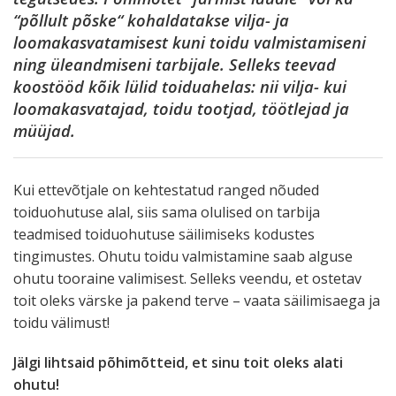
“põllult põske“ kohaldatakse vilja- ja
loomakasvatamisest kuni toidu valmistamiseni
ning üleandmiseni tarbijale. Selleks teevad
koostööd kõik lülid toiduahelas: nii vilja- kui
loomakasvatajad, toidu tootjad, töötlejad ja
müüjad.
Kui ettevõtjale on kehtestatud ranged nõuded
toiduohutuse alal, siis sama olulised on tarbija
teadmised toiduohutuse säilimiseks kodustes
tingimustes. Ohutu toidu valmistamine saab alguse
ohutu tooraine valimisest. Selleks veendu, et ostetav
toit oleks värske ja pakend terve – vaata säilimisaega ja
toidu välimust!
Jälgi lihtsaid põhimõtteid, et sinu toit oleks alati
ohutu!