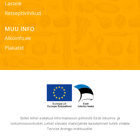
Lastele
Retseptivihikud
MUU INFO
Alkoinfo.ee
Plakatid
Sellel lehel esitatud informatsioon põhineb Eesti liikumis- ja
toitumissoovitustel. Lehel olevate materjalide kasutamisel tuleb viidata
Tervise Arengu Instituudile.