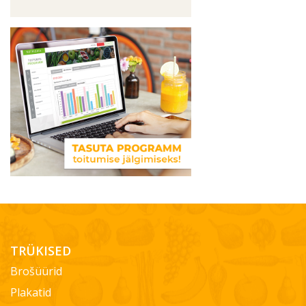
TRÜKISED
Brošüürid
Plakatid