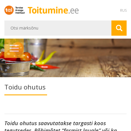
RUS
Toidu ohutus
Toidu ohutus saavutatakse targasti koos
tegutsedes. Põhimõtet “farmist lauale” või ka