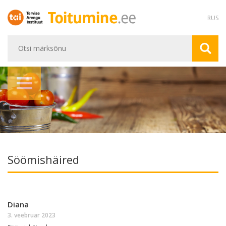
RUS
Söömishäired
Diana
3. veebruar 2023