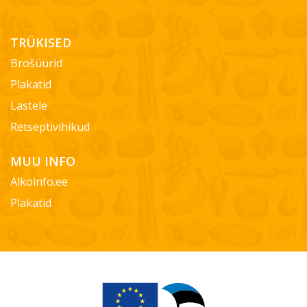
TRÜKISED
Brošüürid
Plakatid
Lastele
Retseptivihikud
MUU INFO
Alkoinfo.ee
Plakatid