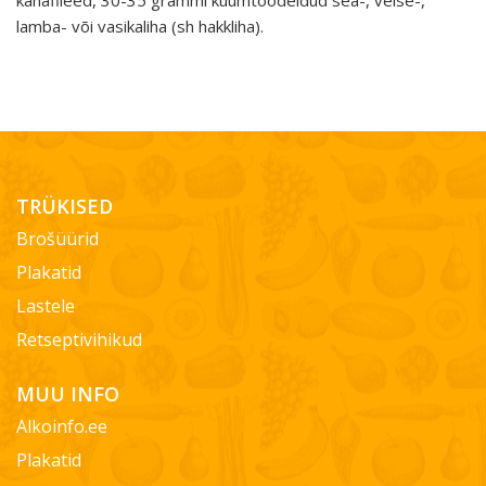
kanafileed, 30-35 grammi kuumtöödeldud sea-, veise-,
lamba- või vasikaliha (sh hakkliha).
TRÜKISED
Brošüürid
Plakatid
Lastele
Retseptivihikud
MUU INFO
Alkoinfo.ee
Plakatid