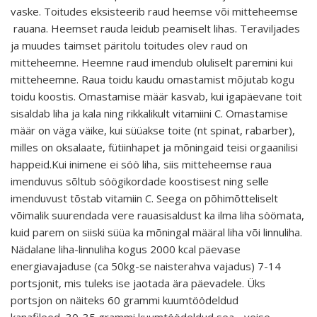
vaske. Toitudes eksisteerib raud heemse või mitteheemse
rauana. Heemset rauda leidub peamiselt lihas. Teraviljades
ja muudes taimset päritolu toitudes olev raud on
mitteheemne. Heemne raud imendub oluliselt paremini kui
mitteheemne. Raua toidu kaudu omastamist mõjutab kogu
toidu koostis. Omastamise määr kasvab, kui igapäevane toit
sisaldab liha ja kala ning rikkalikult vitamiini C. Omastamise
määr on väga väike, kui süüakse toite (nt spinat, rabarber),
milles on oksalaate, fütiinhapet ja mõningaid teisi orgaanilisi
happeid.Kui inimene ei söö liha, siis mitteheemse raua
imenduvus sõltub söögikordade koostisest ning selle
imenduvust tõstab vitamiin C. Seega on põhimõtteliselt
võimalik suurendada vere rauasisaldust ka ilma liha söömata,
kuid parem on siiski süüa ka mõningal määral liha või linnuliha.
Nädalane liha-linnuliha kogus 2000 kcal päevase
energiavajaduse (ca 50kg-se naisterahva vajadus) 7-14
portsjonit, mis tuleks ise jaotada ära päevadele. Üks
portsjon on näiteks 60 grammi kuumtöödeldud