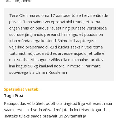
Toitumine ja tervis
Tere Olen mures oma 17 aastase tütre tervisehädade
pärast. Täna saime vereproovi abil teada, et tema
organismis on puudus rauast ning punaste vereliblede
suuruse järgi andis perearst hinnangu, et puudus on
juba mõnda aega kestnud. Saime küll aapteegist
vajalikud preparaadid, kuid kuidas saaksin veel tema
toitumist mõjutada võttes arvesse asjaolu, et talle ei
maitse liha. Missugune võiks olla minimaalne tarbitav
liha kogus 50 kg kaaluval noorel inimesel? Parimate
soovidega Els Ulman-Kuuskman
Spetsialist vastab:
Tagli Pitsi
Rauapuudus võib ühelt poolt olla tingitud liiga vähesest raua
saamisest, kuid seda võivad mõjutada ka teised tegurid –
näiteks tuleks saada piisavalt B12-vitamiini ja