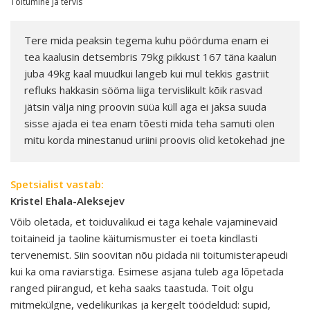
Toitumine ja tervis
Tere mida peaksin tegema kuhu pöörduma enam ei
tea kaalusin detsembris 79kg pikkust 167 täna kaalun
juba 49kg kaal muudkui langeb kui mul tekkis gastriit
refluks hakkasin sööma liiga tervislikult kõik rasvad
jätsin välja ning proovin süüa küll aga ei jaksa suuda
sisse ajada ei tea enam tõesti mida teha samuti olen
mitu korda minestanud uriini proovis olid ketokehad jne
Spetsialist vastab:
Kristel Ehala-Aleksejev
Võib oletada, et toiduvalikud ei taga kehale vajaminevaid
toitaineid ja taoline käitumismuster ei toeta kindlasti
tervenemist. Siin soovitan nõu pidada nii toitumisterapeudi
kui ka oma raviarstiga. Esimese asjana tuleb aga lõpetada
ranged piirangud, et keha saaks taastuda. Toit olgu
mitmekülgne, vedelikurikas ja kergelt töödeldud: supid,