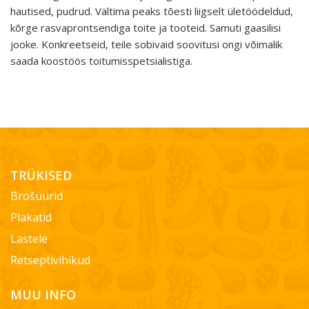
hautised, pudrud. Vältima peaks tõesti liigselt ületöödeldud,
kõrge rasvaprontsendiga toite ja tooteid. Samuti gaasilisi
jooke. Konkreetseid, teile sobivaid soovitusi ongi võimalik
saada koostöös toitumisspetsialistiga.
TRÜKISED
Brošüürid
Plakatid
Lastele
Retseptivihikud
MUU INFO