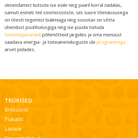
oksendamist kutsute ise esile ning paaril korral nädalas,
samuti esineb teil söömissööste, siis suure tõenäosusega
on tõesti tegemist buliimiaga ning soovitav on võtta
ühendust psühholoogiga ning ise püüda toituda
toitumispüramiidi
põhimõtteid järgides ja oma menüüst
saadava energia- ja toiteainetekoguste üle
programmiga
arvet pidades.
TRÜKISED
Brošüürid
Plakatid
Lastele