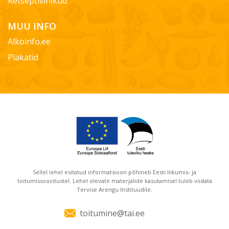
Retseptivihikud
MUU INFO
Alkoinfo.ee
Plakatid
Sellel lehel esitatud informatsioon põhineb Eesti liikumis- ja
toitumissoovitustel. Lehel olevate materjalide kasutamisel tuleb viidata
Tervise Arengu Instituudile.
toitumine@tai.ee