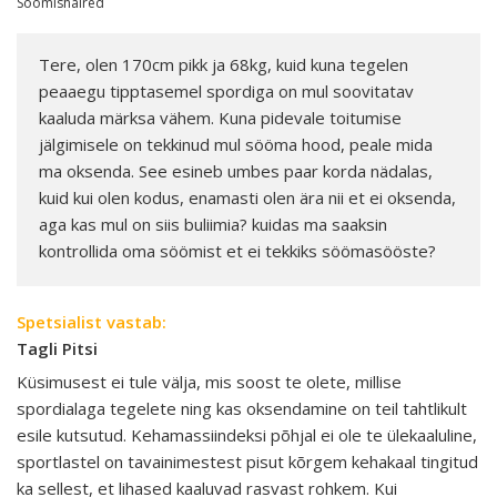
Söömishäired
Tere, olen 170cm pikk ja 68kg, kuid kuna tegelen
peaaegu tipptasemel spordiga on mul soovitatav
kaaluda märksa vähem. Kuna pidevale toitumise
jälgimisele on tekkinud mul sööma hood, peale mida
ma oksenda. See esineb umbes paar korda nädalas,
kuid kui olen kodus, enamasti olen ära nii et ei oksenda,
aga kas mul on siis buliimia? kuidas ma saaksin
kontrollida oma söömist et ei tekkiks söömasööste?
Spetsialist vastab:
Tagli Pitsi
Küsimusest ei tule välja, mis soost te olete, millise
spordialaga tegelete ning kas oksendamine on teil tahtlikult
esile kutsutud. Kehamassiindeksi põhjal ei ole te ülekaaluline,
sportlastel on tavainimestest pisut kõrgem kehakaal tingitud
ka sellest, et lihased kaaluvad rasvast rohkem. Kui