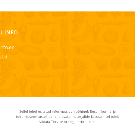
 INFO
info.ee
atid
Sellel lehel esitatud informatsioon põhineb Eesti liikumis- ja
toitumissoovitustel. Lehel olevate materjalide kasutamisel tuleb
viidata Tervise Arengu Instituudile.