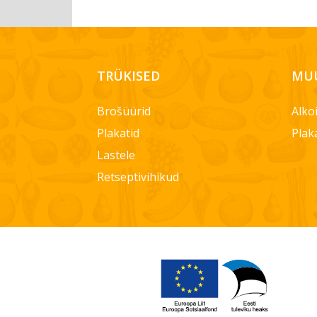
TRÜKISED
MUU
Brošüürid
Alko
Plakatid
Plak
Lastele
Retseptivihikud