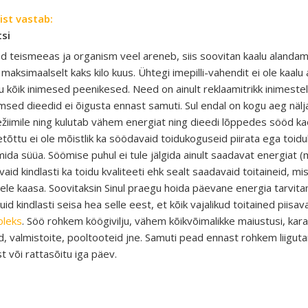
ist vastab:
tsi
d teismeeas ja organism veel areneb, siis soovitan kaalu alanda
maksimaalselt kaks kilo kuus. Ühtegi imepilli-vahendit ei ole kaal
ju kõik inimesed peenikesed. Need on ainult reklaamitrikk inimestel
sed dieedid ei õigusta ennast samuti. Sul endal on kogu aeg näl
žiimile ning kulutab vähem energiat ning dieedi lõppedes sööd ka
etõttu ei ole mõistlik ka söödavaid toidukoguseid piirata ega toidu
 mida süüa. Söömise puhul ei tule jälgida ainult saadavat energiat (
 vaid kindlasti ka toidu kvaliteeti ehk sealt saadavaid toitaineid, 
ele kaasa. Soovitaksin Sinul praegu hoida päevane energia tarvi
kuid kindlasti seisa hea selle eest, et kõik vajalikud toitained piis
oleks
. Söö rohkem köögivilju, vähem kõikvõimalikke maiustusi, kara
d, valmistoite, pooltooteid jne. Samuti pead ennast rohkem liig
st või rattasõitu iga päev.