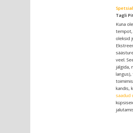
Spetsial
Tagli Pi
Kuna ole
tempot, 
oleksid 
Ekstreem
säästure
veel. Se
jälgida,
langus),
toimimis
kandis, 
saadud 
küpsisei
jalutami