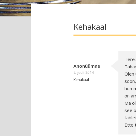
Kehakaal
Tere.
Anonüümne
Tahan
2. juuli 2014
Olen 
Kehakaal
söön,
hommi
on am
Ma ol
see o
table
Ette t