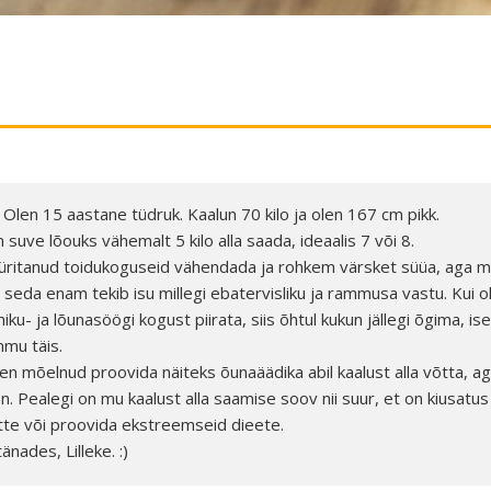
 Olen 15 aastane tüdruk. Kaalun 70 kilo ja olen 167 cm pikk.
 suve lõouks vähemalt 5 kilo alla saada, ideaalis 7 või 8.
üritanud toidukoguseid vähendada ja rohkem värsket süüa, aga 
 seda enam tekib isu millegi ebatervisliku ja rammusa vastu. Kui 
ku- ja lõunasöögi kogust piirata, siis õhtul kukun jällegi õgima, iseg
mu täis.
en mõelnud proovida näiteks õunaäädika abil kaalust alla võtta, ag
n. Pealegi on mu kaalust alla saamise soov nii suur, et on kiusatus
tte või proovida ekstreemseid dieete.
änades, Lilleke. :)