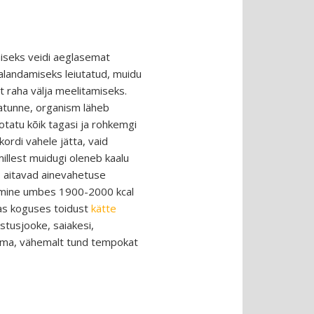
miseks veidi aeglasemat
u alandamiseks leiutatud, muidu
t raha välja meelitamiseks.
jatunne, organism läheb
otatu kõik tagasi ja rohkemgi
kordi vahele jätta, vaid
millest muidugi oleneb kaalu
mis aitavad ainevahetuse
tamine umbes 1900-2000 kcal
avas koguses toidust
kätte
stusjooke, saiakesi,
utama, vähemalt tund tempokat