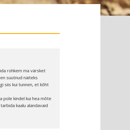
mida rohkem ma värsket
olen suutnud näiteks
i siis kui tunnen, et kõht
a pole kindel kui hea mõte
 tarbida kaalu alandavaid