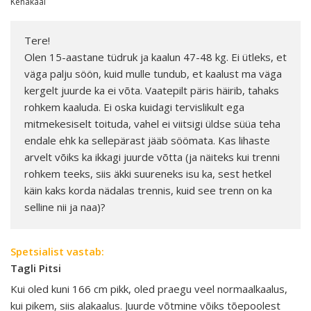
Kehakaal
Tere!
Olen 15-aastane tüdruk ja kaalun 47-48 kg. Ei ütleks, et
väga palju söön, kuid mulle tundub, et kaalust ma väga
kergelt juurde ka ei võta. Vaatepilt päris häirib, tahaks
rohkem kaaluda. Ei oska kuidagi tervislikult ega
mitmekesiselt toituda, vahel ei viitsigi üldse süüa teha
endale ehk ka sellepärast jääb söömata. Kas lihaste
arvelt võiks ka ikkagi juurde võtta (ja näiteks kui trenni
rohkem teeks, siis äkki suureneks isu ka, sest hetkel
käin kaks korda nädalas trennis, kuid see trenn on ka
selline nii ja naa)?
Spetsialist vastab:
Tagli Pitsi
Kui oled kuni 166 cm pikk, oled praegu veel normaalkaalus,
kui pikem, siis alakaalus. Juurde võtmine võiks tõepoolest