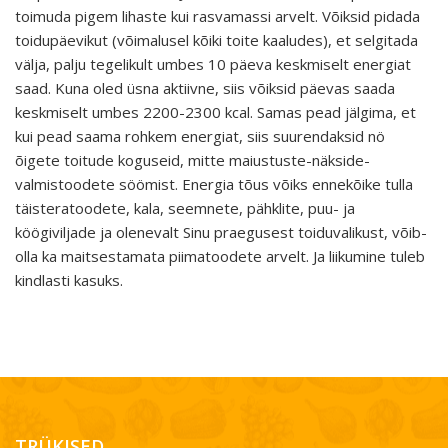
toimuda pigem lihaste kui rasvamassi arvelt. Võiksid pidada
toidupäevikut (võimalusel kõiki toite kaaludes), et selgitada
välja, palju tegelikult umbes 10 päeva keskmiselt energiat
saad. Kuna oled üsna aktiivne, siis võiksid päevas saada
keskmiselt umbes 2200-2300 kcal. Samas pead jälgima, et
kui pead saama rohkem energiat, siis suurendaksid nö
õigete toitude koguseid, mitte maiustuste-näkside-
valmistoodete söömist. Energia tõus võiks ennekõike tulla
täisteratoodete, kala, seemnete, pähklite, puu- ja
köögiviljade ja olenevalt Sinu praegusest toiduvalikust, võib-
olla ka maitsestamata piimatoodete arvelt. Ja liikumine tuleb
kindlasti kasuks.
TRÜKISED