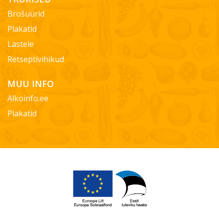
Brošüürid
Plakatid
Lastele
Retseptivihikud
MUU INFO
Alkoinfo.ee
Plakatid