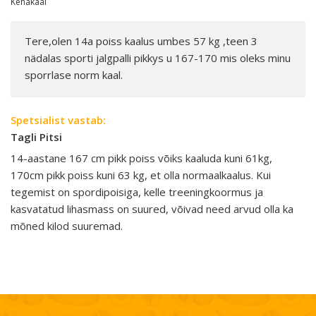
Kehakaal
Tere,olen 14a poiss kaalus umbes 57 kg ,teen 3
nädalas sporti jalgpalli pikkys u 167-170 mis oleks minu
sporrlase norm kaal.
Spetsialist vastab:
Tagli Pitsi
14-aastane 167 cm pikk poiss võiks kaaluda kuni 61kg,
170cm pikk poiss kuni 63 kg, et olla normaalkaalus. Kui
tegemist on spordipoisiga, kelle treeningkoormus ja
kasvatatud lihasmass on suured, võivad need arvud olla ka
mõned kilod suuremad.