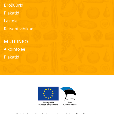
Brošüürid
Plakatid
Lastele
Retseptivihikud
MUU INFO
Alkoinfo.ee
Plakatid