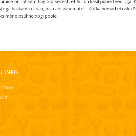
itumine on rohkem tingitud sellest, et Sul on käsil puberteedi-iga.
stega hakkama ei saa, palu abi vanematelt. Kui ka nemad ei oska Si
ks mõne psühholoogi poole.
 INFO
info.ee
atid