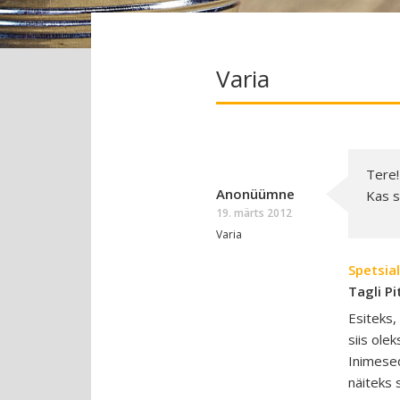
Varia
Tere!
Anonüümne
Kas s
19. märts 2012
Varia
Spetsial
Tagli Pi
Esiteks,
siis ole
Inimesed
näiteks 