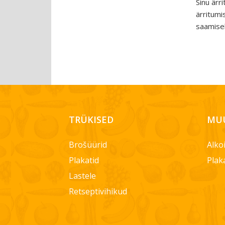
Sinu ärr
ärritumi
saamise
TRÜKISED
MUU
Brošüürid
Alko
Plakatid
Plak
Lastele
Retseptivihikud