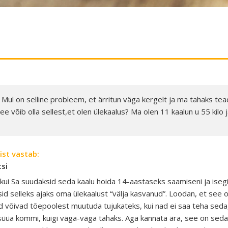
 Mul on selline probleem, et ärritun väga kergelt ja ma tahaks tead
ee võib olla sellest,et olen ülekaalus? Ma olen 11 kaalun u 55 kilo 
ist vastab:
tsi
 kui Sa suudaksid seda kaalu hoida 14-aastaseks saamiseni ja isegi
ksid selleks ajaks oma ülekaalust “välja kasvanud”. Loodan, et see 
 võivad tõepoolest muutuda tujukateks, kui nad ei saa teha seda,
süüa kommi, kuigi väga-väga tahaks. Aga kannata ära, see on seda 