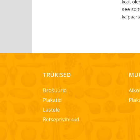
kcal, ol
see sõlt
ka paarsa
TRÜKISED
MUU
Brošüürid
Alko
Plakatid
Plak
Lastele
Retseptivihikud