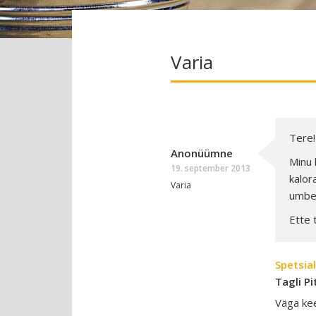
Varia
Tere!
Anonüümne
Minu 
19. september 2013
kalor
Varia
umbes
Ette 
Spetsial
Tagli Pi
Väga ke