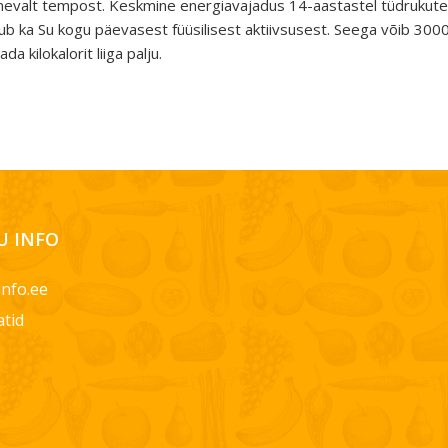
enevalt tempost. Keskmine energiavajadus 14-aastastel tüdrukute
ub ka Su kogu päevasest füüsilisest aktiivsusest. Seega võib 3000 k
da kilokalorit liiga palju.
 INFO
info.ee
atid