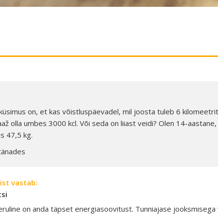
küsimus on, et kas võistluspäevadel, mil joosta tuleb 6 kilomeetr
aaž olla umbes 3000 kcl. Või seda on liiast veidi? Olen 14-aastane,
 47,5 kg.
tänades
ist vastab:
tsi
eruline on anda täpset energiasoovitust. Tunniajase jooksmiseg