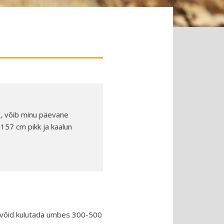
it, võib minu päevane
 157 cm pikk ja kaalun
a võid kulutada umbes 300-500