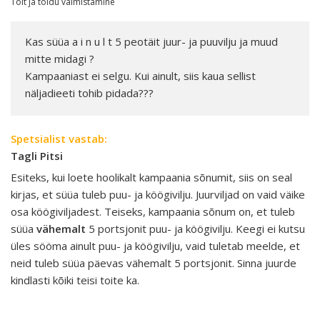
Toit ja toidu valmistamine
Kas süüa a i n u l t 5 peotäit juur- ja puuvilju ja muud
mitte midagi ?
Kampaaniast ei selgu. Kui ainult, siis kaua sellist
näljadieeti tohib pidada???
Spetsialist vastab:
Tagli Pitsi
Esiteks, kui loete hoolikalt kampaania sõnumit, siis on seal
kirjas, et süüa tuleb puu- ja köögivilju. Juurviljad on vaid väike
osa köögiviljadest. Teiseks, kampaania sõnum on, et tuleb
süüa
vähemalt
5 portsjonit puu- ja köögivilju. Keegi ei kutsu
üles sööma ainult puu- ja köögivilju, vaid tuletab meelde, et
neid tuleb süüa päevas vähemalt 5 portsjonit. Sinna juurde
kindlasti kõiki teisi toite ka.