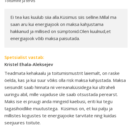
Toitumine ja tervis
Ei tea kas kuulub siia alla.Küsimus siis selline.Millal ma
saan aru kui energiajook on maksa kahjustama
hakkanud ja millised on sümptonid.Olen kuulnud,et
energiajook võib maksa paisutada.
Spetsialist vastab:
Kristel Ehala-Aleksejev
Teadmata kehakaalu ja toitumismustrit laiemalt, on raske
öelda, kas ja kui suur võiks olla risk maksa kahjustada. Maksa
seisundit saab hinnata nii vereanalüüsidega kui ultraheli
uuringu abil, mille vajaduse üle saab otsustada perearst.
Maks ise ei pruugi anda mingeid kaebusi, eriti kui tegu
tagasihoidlike muutustega. Küsimus on, et kui palju ja
millistes kogustes te energiajooke tarvitate ning kuidas
seejuures toitute.