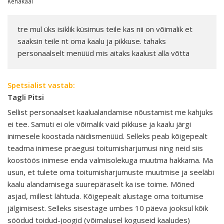
Kehakaal
tre mul üks isiklik küsimus teile kas nii on võimalik et
saaksin teile nt oma kaalu ja pikkuse. tahaks
personaalselt menüüd mis aitaks kaalust alla võtta
Spetsialist vastab:
Tagli Pitsi
Sellist personaalset kaalualandamise nõustamist me kahjuks
ei tee. Samuti ei ole võimalik vaid pikkuse ja kaalu järgi
inimesele koostada näidismenüüd. Selleks peab kõigepealt
teadma inimese praegusi toitumisharjumusi ning neid siis
koostöös inimese enda valmisolekuga muutma hakkama. Ma
usun, et tulete oma toitumisharjumuste muutmise ja seeläbi
kaalu alandamisega suurepäraselt ka ise toime. Mõned
asjad, millest lähtuda. Kõigepealt alustage oma toitumise
jälgimisest. Selleks sisestage umbes 10 päeva jooksul kõik
söödud toidud-joogid (võimalusel koguseid kaaludes)