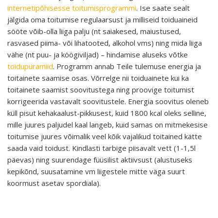
internetipõhisesse toitumisprogrammi
. Ise saate sealt
jälgida oma toitumise regulaarsust ja milliseid toiduaineid
sööte võib-olla liiga palju (nt saiakesed, maiustused,
rasvased piima- või lihatooted, alkohol vms) ning mida liiga
vähe (nt puu- ja köögiviljad) – hindamise aluseks võtke
toidupüramiid
. Programm annab Teile tulemuse energia ja
toitainete saamise osas. Võrrelge nii toiduainete kui ka
toitainete saamist soovitustega ning proovige toitumist
korrigeerida vastavalt soovitustele. Energia soovitus oleneb
küll pisut kehakaalust-pikkusest, kuid 1800 kcal oleks selline,
mille juures paljudel kaal langeb, kuid samas on mitmekesise
toitumise juures võimalik veel kõik vajalikud toitained kätte
saada vaid toidust. Kindlasti tarbige piisavalt vett (1-1,5l
päevas) ning suurendage füüsilist aktiivsust (alustuseks
kepikõnd, suusatamine vm liigestele mitte väga suurt
koormust asetav spordiala).