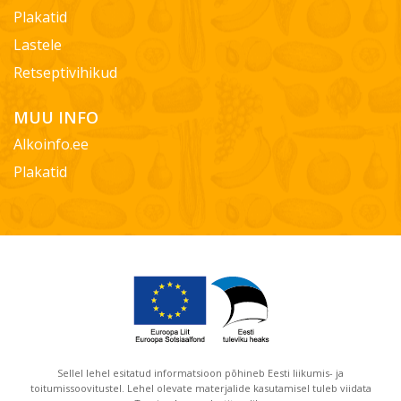
Plakatid
Lastele
Retseptivihikud
MUU INFO
Alkoinfo.ee
Plakatid
Sellel lehel esitatud informatsioon põhineb Eesti liikumis- ja
toitumissoovitustel. Lehel olevate materjalide kasutamisel tuleb viidata