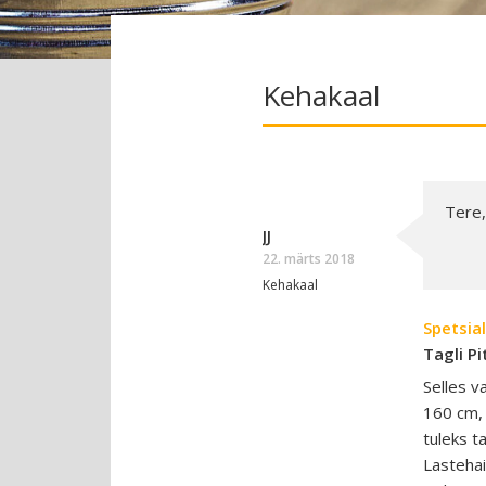
Kehakaal
Tere,
JJ
22. märts 2018
Kehakaal
Spetsial
Tagli Pi
Selles v
160 cm, 
tuleks t
Lastehai