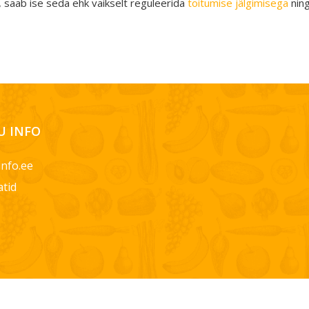
 saab ise seda ehk vaikselt reguleerida
toitumise jälgimisega
ning
 INFO
info.ee
atid