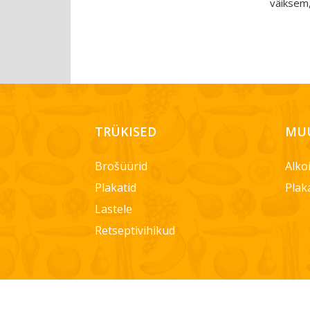
väiksem,
TRÜKISED
MUU
Brošüürid
Alko
Plakatid
Plak
Lastele
Retseptivihikud