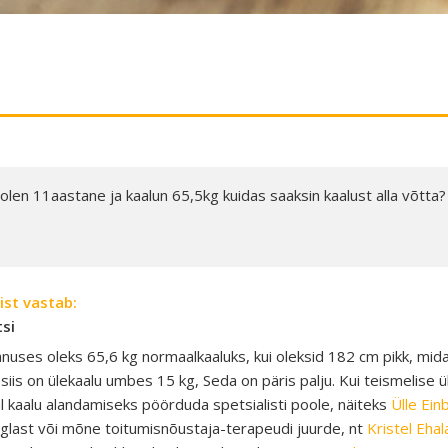
olen 11aastane ja kaalun 65,5kg kuidas saaksin kaalust alla võtta?
ist vastab:
tsi
anuses oleks 65,6 kg normaalkaaluks, kui oleksid 182 cm pikk, mida i
siis on ülekaalu umbes 15 kg, Seda on päris palju. Kui teismelise 
al kaalu alandamiseks pöörduda spetsialisti poole, näiteks
Ülle Ein
glast või mõne toitumisnõustaja-terapeudi juurde, nt
Kristel Eha