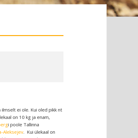
lmselt ei ole. Kui oled pikk nt
ülekaal on 10 kg ja enam,
berg
i poole Tallinna
la-Aleksejev
. Kui ülekaal on