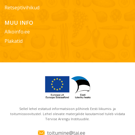
Retseptivihikud
MUU INFO
Alkoinfo.ee
Plakatid
Sellel lehel esitatud informatsioon põhineb Eesti liikumis- ja
toitumissoovitustel. Lehel olevate materjalide kasutamisel tuleb viidata
Tervise Arengu Instituudile.
toitumine@tai.ee