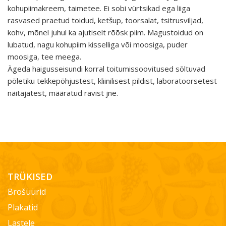
kohupiimakreem, taimetee. Ei sobi vürtsikad ega liiga
rasvased praetud toidud, ketšup, toorsalat, tsitrusviljad,
kohv, mõnel juhul ka ajutiselt rõõsk piim. Magustoidud on
lubatud, nagu kohupiim kisselliga või moosiga, puder
moosiga, tee meega.
Ägeda haigusseisundi korral toitumissoovitused sõltuvad
põletiku tekkepõhjustest, kliinilisest pildist, laboratoorsetest
näitajatest, määratud ravist jne.
TRÜKISED
Brošüürid
Plakatid
Lastele