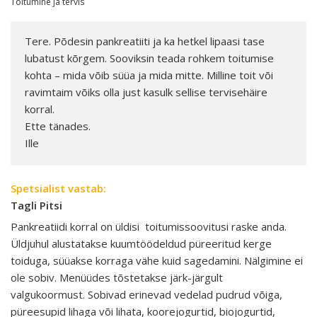
Toitumine ja tervis
Tere. Põdesin pankreatiiti ja ka hetkel lipaasi tase
lubatust kõrgem. Sooviksin teada rohkem toitumise
kohta – mida võib süüa ja mida mitte. Milline toit või
ravimtaim võiks olla just kasulk sellise tervisehäire
korral.
Ette tänades.
Ille
Spetsialist vastab:
Tagli Pitsi
Pankreatiidi korral on üldisi toitumissoovitusi raske anda.
Üldjuhul alustatakse kuumtöödeldud püreeritud kerge
toiduga, süüakse korraga vähe kuid sagedamini. Nälgimine ei
ole sobiv. Menüüdes tõstetakse järk-järgult
valgukoormust. Sobivad erinevad vedelad pudrud võiga,
püreesupid lihaga või lihata, koorejogurtid, biojogurtid,