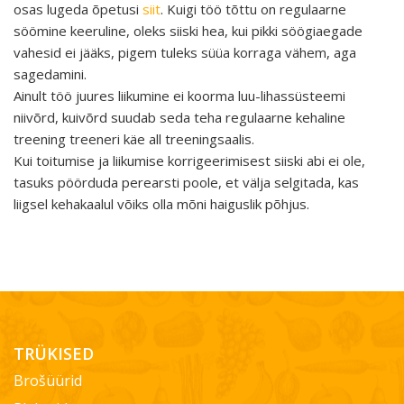
osas lugeda õpetusi
siit
. Kuigi töö tõttu on regulaarne
söömine keeruline, oleks siiski hea, kui pikki söögiaegade
vahesid ei jääks, pigem tuleks süüa korraga vähem, aga
sagedamini.
Ainult töö juures liikumine ei koorma luu-lihassüsteemi
niivõrd, kuivõrd suudab seda teha regulaarne kehaline
treening treeneri käe all treeningsaalis.
Kui toitumise ja liikumise korrigeerimisest siiski abi ei ole,
tasuks pöörduda perearsti poole, et välja selgitada, kas
liigsel kehakaalul võiks olla mõni haiguslik põhjus.
TRÜKISED
Brošüürid