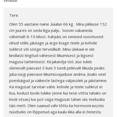
Kehakaal
Tere.
Olen 55 aastane naine ,kaalun 66 kg . Minu pikkuse 152
cm juures on seda liiga palju . Soovin vabaneda
vähemalt 8-10 kilost. Kahjuks on senised soovitused
olnud stiilis jalutage ja ärge lisage teele ja kohvile
suhkrut või sööge tervislikult. Minu ülekaal ei ole
kindlasti tingitud vähesest liikumisest ja liigsest
magusa tarbimisest. Kirjakandja töö ,kus tuleb
olenevalt päevast 3 kuni 5 tundi pidevalt liikuda peaks
juba isegi päevase liikumisvajaduse andma ,lisaks veel
poeskäigud ja väikeste lastega väljasolek ja jalutamine.
Ka magusat tarvitan vähe. kohvile ja teele suhkrut ei
lisa, kodust kooki tükike (enne kui tese võtta tahaks on
kook otsas) kui just väga magusat tahan siis teelusika
täis mett. Olen saanud vähi tõttu ka hormoonravi,mis
nüüdseks on lõppenud aga kaalu ikka alla ei õnnestu