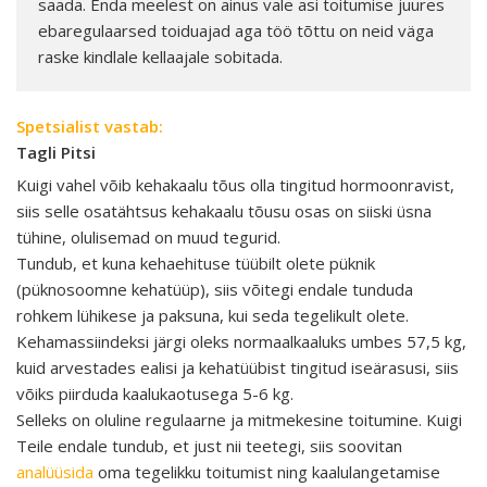
saada. Enda meelest on ainus vale asi toitumise juures
ebaregulaarsed toiduajad aga töö tõttu on neid väga
raske kindlale kellaajale sobitada.
Spetsialist vastab:
Tagli Pitsi
Kuigi vahel võib kehakaalu tõus olla tingitud hormoonravist,
siis selle osatähtsus kehakaalu tõusu osas on siiski üsna
tühine, olulisemad on muud tegurid.
Tundub, et kuna kehaehituse tüübilt olete püknik
(püknosoomne kehatüüp), siis võitegi endale tunduda
rohkem lühikese ja paksuna, kui seda tegelikult olete.
Kehamassiindeksi järgi oleks normaalkaaluks umbes 57,5 kg,
kuid arvestades ealisi ja kehatüübist tingitud iseärasusi, siis
võiks piirduda kaalukaotusega 5-6 kg.
Selleks on oluline regulaarne ja mitmekesine toitumine. Kuigi
Teile endale tundub, et just nii teetegi, siis soovitan
analüüsida
oma tegelikku toitumist ning kaalulangetamise