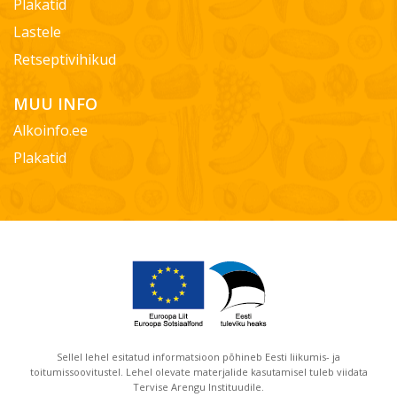
Plakatid
Lastele
Retseptivihikud
MUU INFO
Alkoinfo.ee
Plakatid
Sellel lehel esitatud informatsioon põhineb Eesti liikumis- ja
toitumissoovitustel. Lehel olevate materjalide kasutamisel tuleb viidata
Tervise Arengu Instituudile.