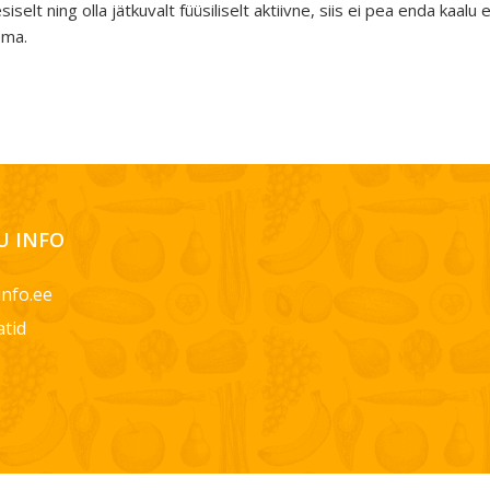
iselt ning olla jätkuvalt füüsiliselt aktiivne, siis ei pea enda kaalu
ema.
 INFO
info.ee
atid