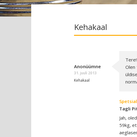
Kehakaal
Tere!
Anonüümne
Olen 
31. juuli 2013
üldis
Kehakaal
norma
Spetsial
Tagli Pi
Jah, ole
59kg, et
aeglasem