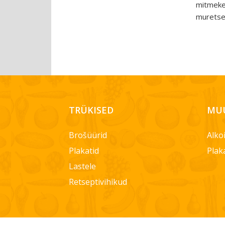
mitmekes
murets
TRÜKISED
MUU
Brošüürid
Alko
Plakatid
Plak
Lastele
Retseptivihikud