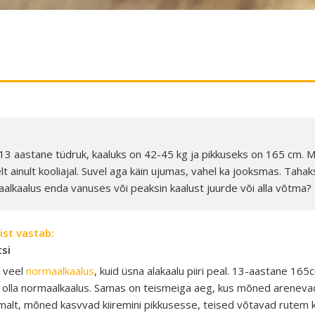
13 aastane tüdruk, kaaluks on 42-45 kg ja pikkuseks on 165 cm. 
elt ainult kooliajal. Suvel aga käin ujumas, vahel ka jooksmas. Taha
alkaalus enda vanuses või peaksin kaalust juurde või alla võtma?
ist vastab:
tsi
d veel
normaalkaalus
, kuid üsna alakaalu piiri peal. 13-aastane 16
 olla normaalkaalus. Samas on teismeiga aeg, kus mõned arenevad 
alt, mõned kasvvad kiiremini pikkusesse, teised võtavad rutem k