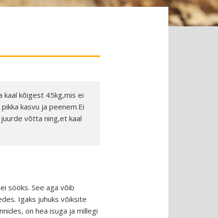
a kaal kõigest 45kg,mis ei
a pikka kasvu ja peenem.Ei
juurde võtta ning,et kaal
 ei sööks. See aga võib
des. Igaks juhuks võiksite
ennides, on hea isuga ja millegi