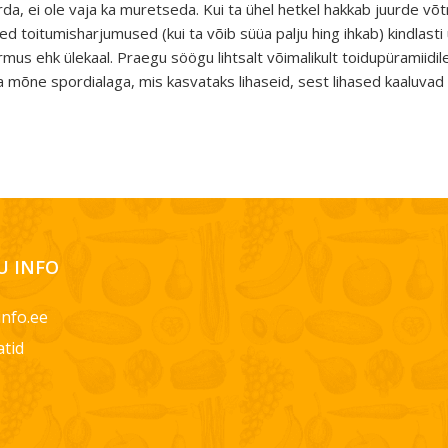
urda, ei ole vaja ka muretseda. Kui ta ühel hetkel hakkab juurde võtm
d toitumisharjumused (kui ta võib süüa palju hing ihkab) kindlasti
rmus ehk ülekaal. Praegu söögu lihtsalt võimalikult toidupüramiidil
 mõne spordialaga, mis kasvataks lihaseid, sest lihased kaaluvad
 INFO
info.ee
atid