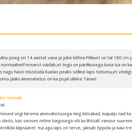
Minu poeg on 14 aastat vana ja jube kõhna.Pikkust on tal 180 cm j
u normaalne!Perearst väidab,et tegu on pärilikusega kuna isa on k
s nagu hästi nõustuda.Kuidas peaks selline laps toituma,et veidigi 
sima jääks.Ainevahetus on ka pojal ülikiire.Tänan!
ist vastab:
tsi
mesed ongi kiirema ainevahetusega ning kiitsakad, kuipalju nad ka
üleöö, kas seoses mõne haigusega või ka lihtsalt vanuse suurene
ntrollida kilpnääret. Kui aga laps on terve, jaksab õppida ja käia tr