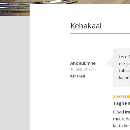
Kehakaal
tere!
Anonüümne
ole j
16. august 2010
tahak
Kehakaal
ka pü
Spetsial
Tagli Pi
Osad ini
muutuda 
lasta ko