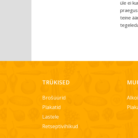
üle ei k
praeguse
teine ää
tegeleda
TRÜKISED
MUU
Brošüürid
Alko
Plakatid
Plak
Lastele
Retseptivihikud